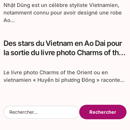
Nhật Dũng est un célèbre styliste Vietnamien,
notamment connu pour avoir designé une robe
Ao...
Des stars du Vietnam en Ao Dai pour
la sortie du livre photo Charms of the
Orient
Le livre photo Charms of the Orient ou en
vietnamien « Huyền bí phương Đông » raconte...
R
e
c
h