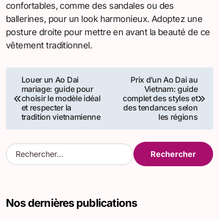
confortables, comme des sandales ou des
ballerines, pour un look harmonieux. Adoptez une
posture droite pour mettre en avant la beauté de ce
vêtement traditionnel.
Navigation
Louer un Ao Dai
Prix d’un Ao Dai au
mariage: guide pour
Vietnam: guide
de
choisir le modèle idéal
complet des styles et
et respecter la
des tendances selon
l’article
tradition vietnamienne
les régions
R
e
c
h
e
Nos dernières publications
r
c