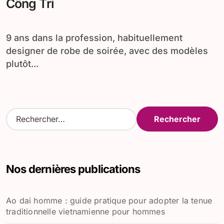
Công Trí
9 ans dans la profession, habituellement
designer de robe de soirée, avec des modèles
plutôt...
R
e
c
h
e
Nos dernières publications
r
c
h
Ao dai homme : guide pratique pour adopter la tenue
e
traditionnelle vietnamienne pour hommes
r