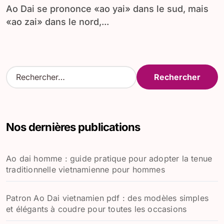
Ao Dai se prononce «ao yai» dans le sud, mais
«ao zai» dans le nord,...
R
e
c
h
e
Nos dernières publications
r
c
h
Ao dai homme : guide pratique pour adopter la tenue
e
traditionnelle vietnamienne pour hommes
r
:
Patron Ao Dai vietnamien pdf : des modèles simples
et élégants à coudre pour toutes les occasions