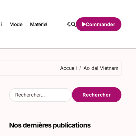
i
Mode
Matériel
Commander
Accueil
Ao dai Vietnam
R
e
c
h
e
Nos dernières publications
r
c