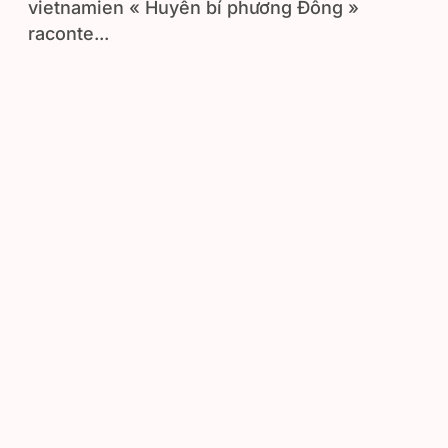
vietnamien « Huyền bí phương Đông »
raconte...