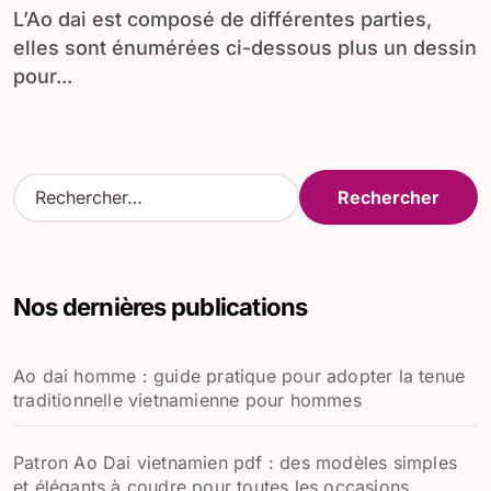
L’Ao dai est composé de différentes parties,
elles sont énumérées ci-dessous plus un dessin
pour...
R
e
c
h
e
Nos dernières publications
r
c
h
Ao dai homme : guide pratique pour adopter la tenue
e
traditionnelle vietnamienne pour hommes
r
:
Patron Ao Dai vietnamien pdf : des modèles simples
et élégants à coudre pour toutes les occasions