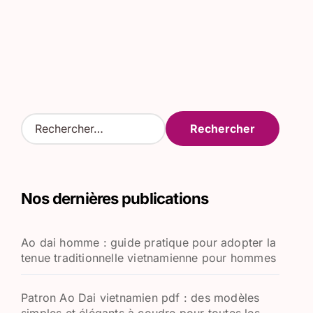
R
e
c
h
e
Nos dernières publications
r
c
h
Ao dai homme : guide pratique pour adopter la
e
tenue traditionnelle vietnamienne pour hommes
r
:
Patron Ao Dai vietnamien pdf : des modèles