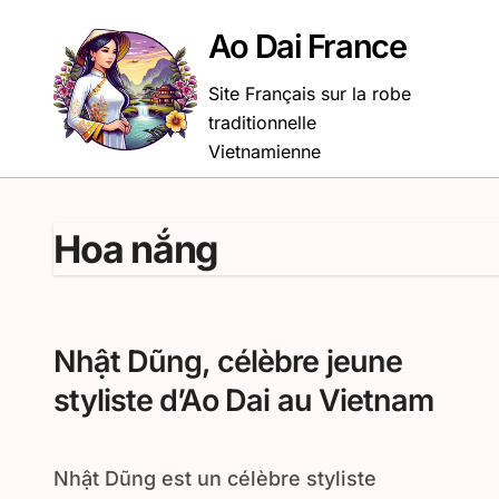
Passer
au
Ao Dai France
contenu
Site Français sur la robe
traditionnelle
Vietnamienne
Hoa nắng
Nhật Dũng, célèbre jeune
styliste d’Ao Dai au Vietnam
Nhật Dũng est un célèbre styliste