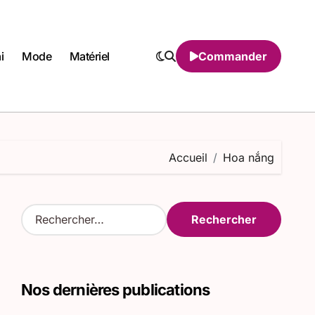
i
Mode
Matériel
Commander
Accueil
Hoa nắng
R
e
c
h
e
Nos dernières publications
r
c