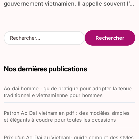
gouvernement vietnamien. Il appelle souvent l’...
R
e
c
h
e
Nos dernières publications
r
c
h
Ao dai homme : guide pratique pour adopter la tenue
e
traditionnelle vietnamienne pour hommes
r
:
Patron Ao Dai vietnamien pdf : des modèles simples
et élégants à coudre pour toutes les occasions
Prix d’un Ao Dai au Vietnam: guide complet des styles