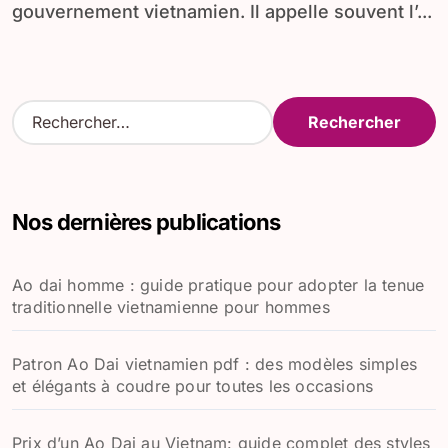
gouvernement vietnamien. Il appelle souvent l’...
R
e
c
h
e
Nos dernières publications
r
c
h
Ao dai homme : guide pratique pour adopter la tenue
e
traditionnelle vietnamienne pour hommes
r
:
Patron Ao Dai vietnamien pdf : des modèles simples
et élégants à coudre pour toutes les occasions
Prix d’un Ao Dai au Vietnam: guide complet des styles