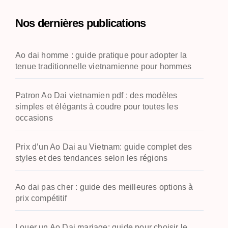
e
Nos dernières publications
r
c
h
Ao dai homme : guide pratique pour adopter la
e
tenue traditionnelle vietnamienne pour hommes
r
:
Patron Ao Dai vietnamien pdf : des modèles
simples et élégants à coudre pour toutes les
occasions
Prix d’un Ao Dai au Vietnam: guide complet des
styles et des tendances selon les régions
Ao dai pas cher : guide des meilleures options à
prix compétitif
Louer un Ao Dai mariage: guide pour choisir le