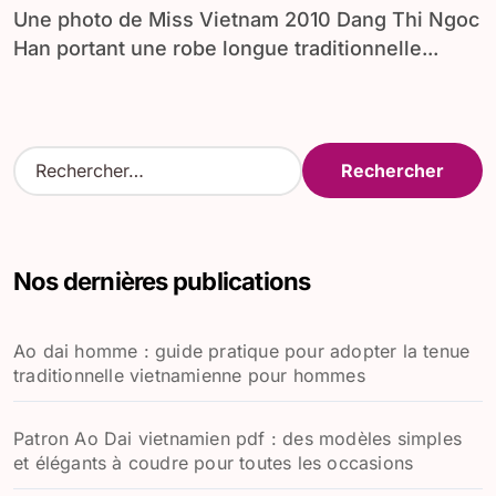
Une photo de Miss Vietnam 2010 Dang Thi Ngoc
Han portant une robe longue traditionnelle...
R
e
c
h
e
Nos dernières publications
r
c
h
Ao dai homme : guide pratique pour adopter la tenue
e
traditionnelle vietnamienne pour hommes
r
:
Patron Ao Dai vietnamien pdf : des modèles simples
et élégants à coudre pour toutes les occasions