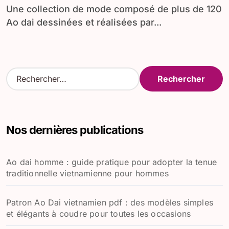
Une collection de mode composé de plus de 120
Ao dai dessinées et réalisées par...
R
e
c
h
e
Nos dernières publications
r
c
h
Ao dai homme : guide pratique pour adopter la tenue
e
traditionnelle vietnamienne pour hommes
r
:
Patron Ao Dai vietnamien pdf : des modèles simples
et élégants à coudre pour toutes les occasions