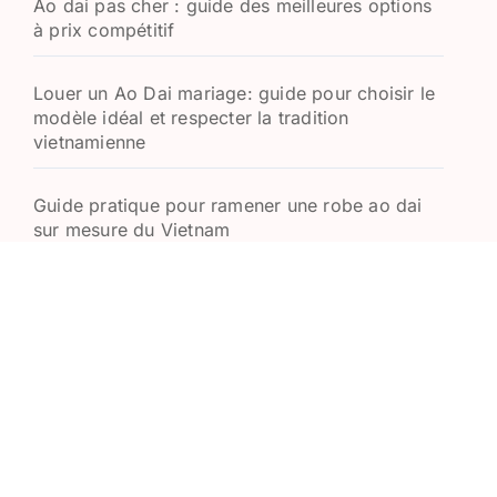
Ao dai pas cher : guide des meilleures options
à prix compétitif
Louer un Ao Dai mariage: guide pour choisir le
modèle idéal et respecter la tradition
vietnamienne
Guide pratique pour ramener une robe ao dai
sur mesure du Vietnam
Áo dài cách tân : fusion de tradition et
modernité dans le design vietnamien
Nœud Papillon en Soie Vietnamienne :
Découvrez l’Élégance Traditionnelle
La Robe Vietnamienne pour le Mariage