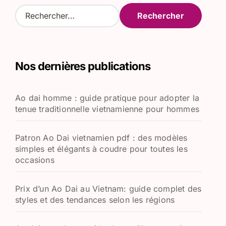
R
e
c
h
e
Nos dernières publications
r
c
h
Ao dai homme : guide pratique pour adopter la
e
tenue traditionnelle vietnamienne pour hommes
r
:
Patron Ao Dai vietnamien pdf : des modèles
simples et élégants à coudre pour toutes les
occasions
Prix d’un Ao Dai au Vietnam: guide complet des
styles et des tendances selon les régions