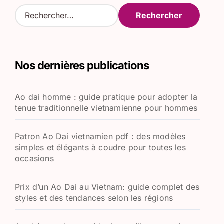
R
e
c
h
e
Nos dernières publications
r
c
h
Ao dai homme : guide pratique pour adopter la
e
tenue traditionnelle vietnamienne pour hommes
r
:
Patron Ao Dai vietnamien pdf : des modèles
simples et élégants à coudre pour toutes les
occasions
Prix d’un Ao Dai au Vietnam: guide complet des
styles et des tendances selon les régions