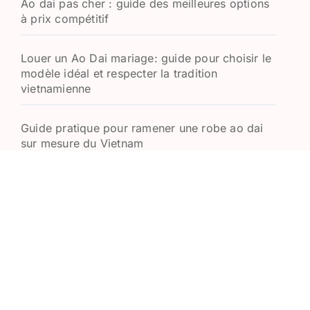
Ao dai pas cher : guide des meilleures options
à prix compétitif
Louer un Ao Dai mariage: guide pour choisir le
modèle idéal et respecter la tradition
vietnamienne
Guide pratique pour ramener une robe ao dai
sur mesure du Vietnam
Áo dài cách tân : fusion de tradition et
modernité dans le design vietnamien
Nœud Papillon en Soie Vietnamienne :
Découvrez l’Élégance Traditionnelle
La Robe Vietnamienne pour le Mariage