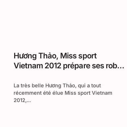
Hương Thảo, Miss sport
Vietnam 2012 prépare ses robes
Ao Dai pour le prochain
concours
La très belle Hương Thảo, qui a tout
récemment été élue Miss sport Vietnam
2012,...