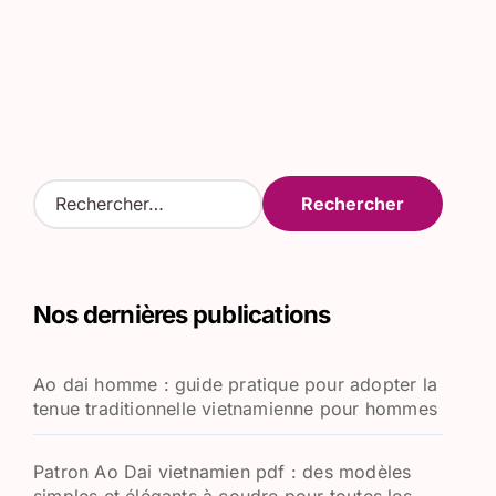
R
e
c
h
e
Nos dernières publications
r
c
h
Ao dai homme : guide pratique pour adopter la
e
tenue traditionnelle vietnamienne pour hommes
r
:
Patron Ao Dai vietnamien pdf : des modèles