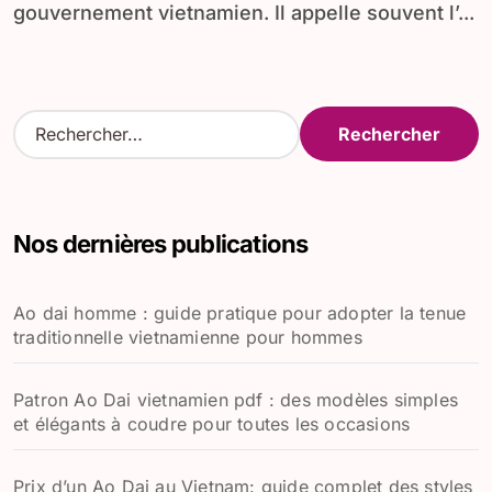
gouvernement vietnamien. Il appelle souvent l’...
R
e
c
h
e
Nos dernières publications
r
c
h
Ao dai homme : guide pratique pour adopter la tenue
e
traditionnelle vietnamienne pour hommes
r
:
Patron Ao Dai vietnamien pdf : des modèles simples
et élégants à coudre pour toutes les occasions
Prix d’un Ao Dai au Vietnam: guide complet des styles