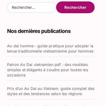
R
e
c
h
e
Nos dernières publications
r
c
h
Ao dai homme : guide pratique pour adopter la
e
tenue traditionnelle vietnamienne pour hommes
r
:
Patron Ao Dai vietnamien pdf : des modèles
simples et élégants à coudre pour toutes les
occasions
Prix d’un Ao Dai au Vietnam: guide complet des
styles et des tendances selon les régions