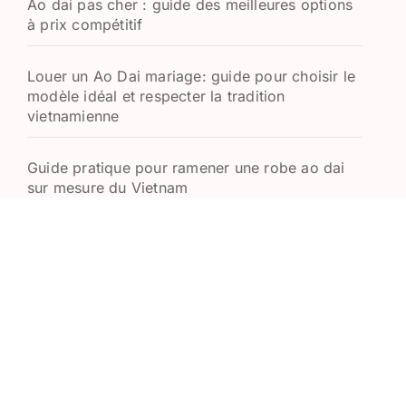
Ao dai pas cher : guide des meilleures options
à prix compétitif
Louer un Ao Dai mariage: guide pour choisir le
modèle idéal et respecter la tradition
vietnamienne
Guide pratique pour ramener une robe ao dai
sur mesure du Vietnam
Áo dài cách tân : fusion de tradition et
modernité dans le design vietnamien
Nœud Papillon en Soie Vietnamienne :
Découvrez l’Élégance Traditionnelle
La Robe Vietnamienne pour le Mariage