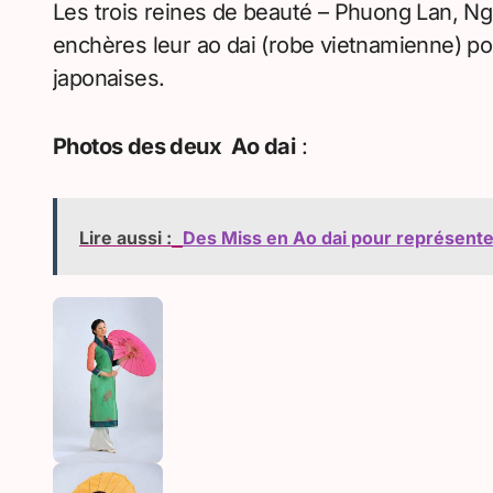
Les trois reines de beauté – Phuong Lan, N
enchères leur ao dai (robe vietnamienne) pou
japonaises.
Photos des deux Ao dai
:
Lire aussi :
Des Miss en Ao dai pour représenter