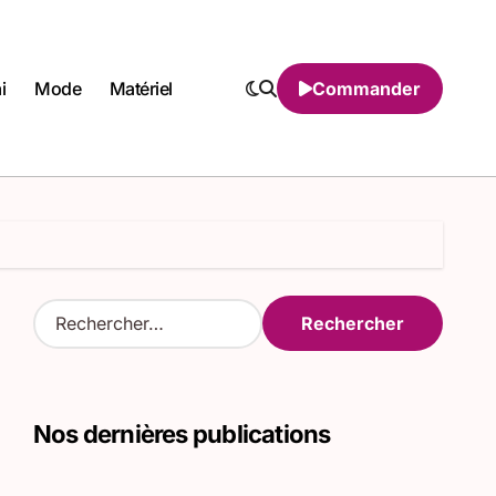
i
Mode
Matériel
Commander
R
e
c
h
e
Nos dernières publications
r
c
h