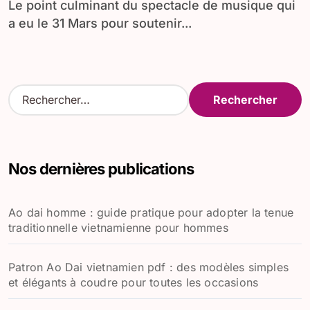
Le point culminant du spectacle de musique qui
a eu le 31 Mars pour soutenir...
R
e
c
h
e
Nos dernières publications
r
c
h
Ao dai homme : guide pratique pour adopter la tenue
e
traditionnelle vietnamienne pour hommes
r
:
Patron Ao Dai vietnamien pdf : des modèles simples
et élégants à coudre pour toutes les occasions